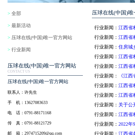
压球在线(中国)唯
全部
最新活动
行业新闻：
江西省
行业新闻：
江西省
压球在线(中国)唯一官方网站
行业新闻：
住房城
行业新闻
行业新闻：
江西省
压球在线(中国)唯一官方网站
行业新闻：
江西省
CONTACT US
行业新闻：
《江西
压球在线(中国)唯一官方网站
行业新闻：
江西省
联系人：许先生
行业新闻：
江西省
手 机：13627083633
行业新闻：
关于公
电 话：0791-88171168
行业新闻：
江西省
传 真：0791-88121729
行业新闻：
202
邮 箱：2974715209@qq.com
行业新闻：
江西省