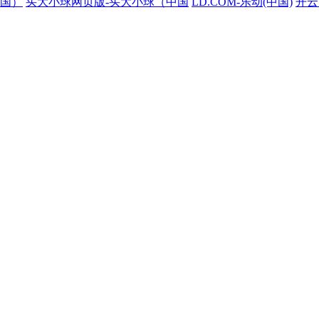
国）
买大小球网页版-买大小球（中国
LD.COM-乐动(中国)
开云