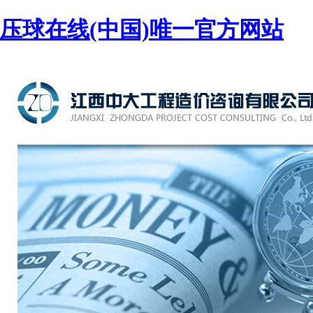
压球在线(中国)唯一官方网站